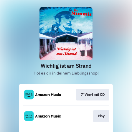
Wichtig ist am Strand
Hol es dir in deinem Lieblingsshop!
7' Vinyl mit CD
Play